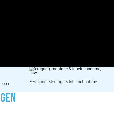
iebnahme
Service & Wartung
ngen