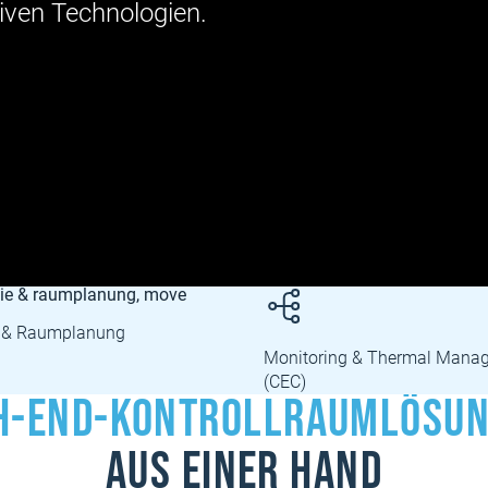
iven Technologien.
Fertigung, Montage & Inbetr
g & Thermal Management
h-End-Kontrollraumlösu
aus einer Hand